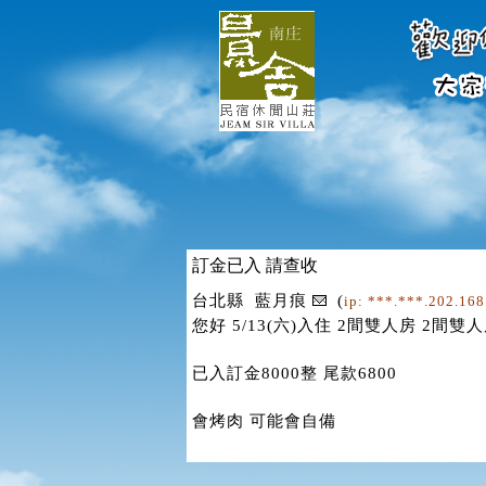
訂金已入 請查收
台北縣 藍月痕
(
ip: ***.***.202.16
您好 5/13(六)入住 2間雙人房 2間雙
已入訂金8000整 尾款6800
會烤肉 可能會自備