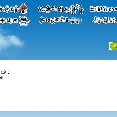
)說：
8
人房