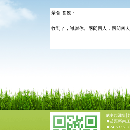
景舍 答覆：
收到了，謝謝你。兩間兩人，兩間四
│
故事的開始
苗栗縣南庄
24.535617