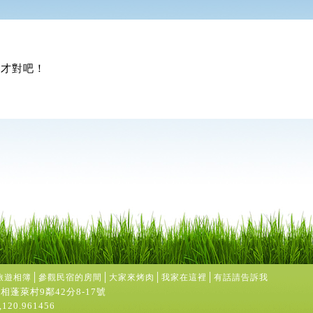
人才對吧！
│
│
│
│
旅遊相簿
參觀民宿的房間
大家來烤肉
我家在這裡
有話請告訴我
相蓬萊村9鄰42分8-17號
,120.961456